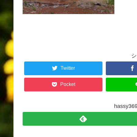
シ
Twitter
Pocket
hassy