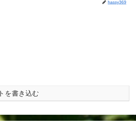
hassy369
トを書き込む