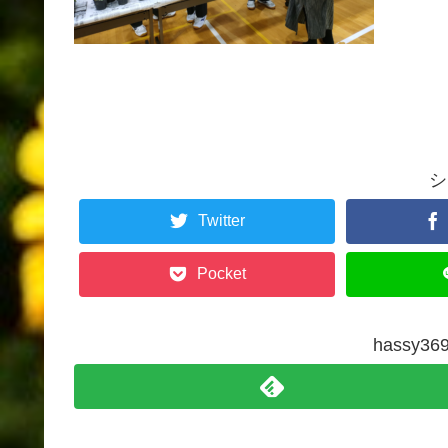
シ
Twitter
Pocket
hassy