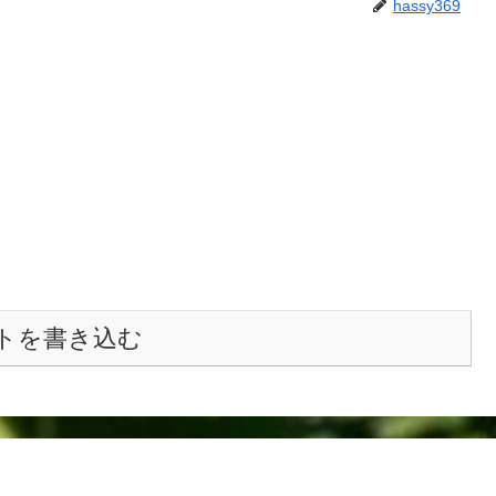
hassy369
トを書き込む