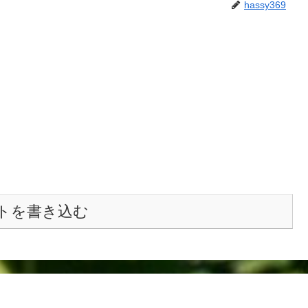
hassy369
トを書き込む