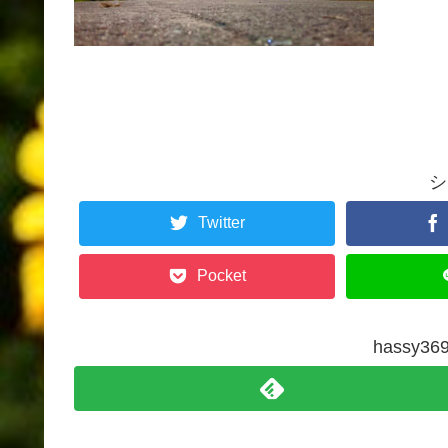
シ
Twitter
Pocket
hassy