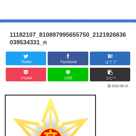
11182107_810897995655750_2121926636
039534331_n
Twitter
Facebook
はてブ
Pocket
LINE
コピー
2020.08.15