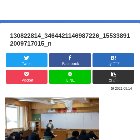
130822814_3464421146987226_15533891
2009717015_n
Twitter
Facebook
はてブ
Pocket
LINE
コピー
2021.05.14