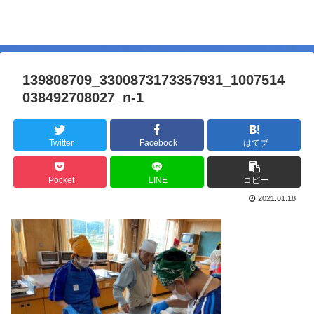
139808709_3300873173357931_1007514
038492708027_n-1
Twitter
Facebook
はてブ
Pocket
LINE
コピー
2021.01.18