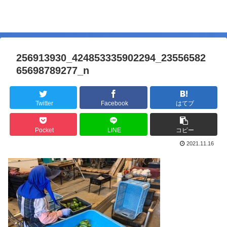
256913930_424853335902294_23556582
65698789277_n
Twitter
Facebook
はてブ
Pocket
LINE
コピー
2021.11.16