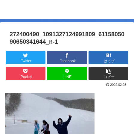
272400490_1091327124991809_61158050
90650341644_n-1
Twitter
Facebook
はてブ
Pocket
LINE
コピー
2022.02.03