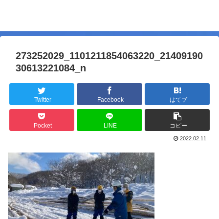
273252029_1101211854063220_21409190
30613221084_n
Twitter
Facebook
はてブ
Pocket
LINE
コピー
2022.02.11