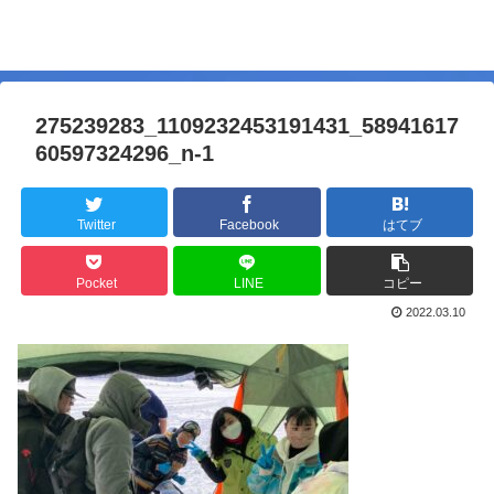
275239283_1109232453191431_58941617
60597324296_n-1
Twitter
Facebook
はてブ
Pocket
LINE
コピー
2022.03.10