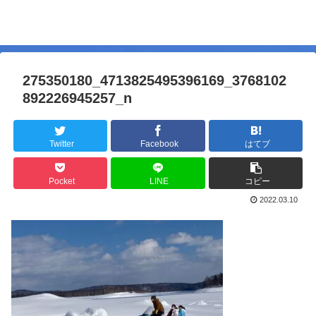
275350180_4713825495396169_3768102
892226945257_n
Twitter
Facebook
はてブ
Pocket
LINE
コピー
2022.03.10