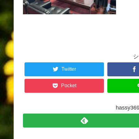
シ
Twitter
Pocket
hassy