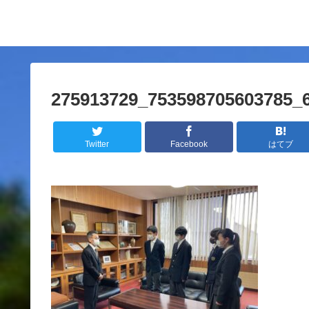
275913729_753598705603785_
Twitter
Facebook
はてブ