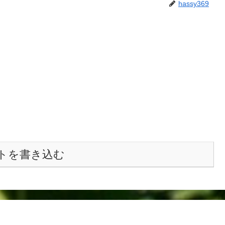
hassy369
トを書き込む