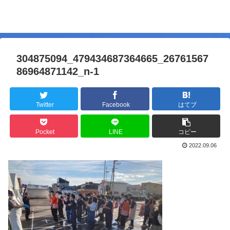
304875094_479434687364665_26761567
86964871142_n-1
Twitter
Facebook
はてブ
Pocket
LINE
コピー
2022.09.06