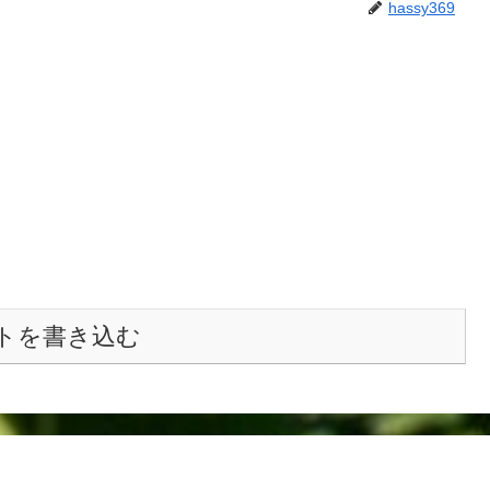
hassy369
トを書き込む