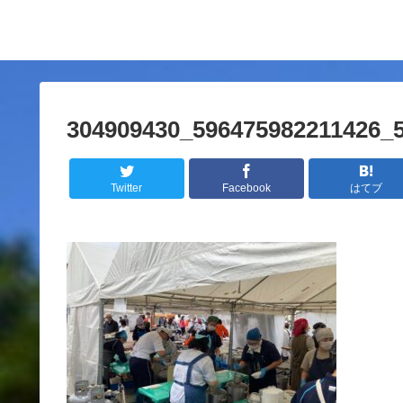
304909430_596475982211426_
Twitter
Facebook
はてブ