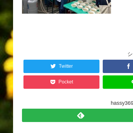
シ
Twitter
Pocket
hassy