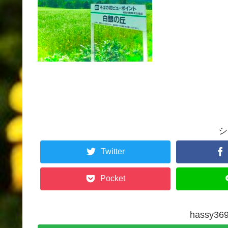
シ
Twitter
Pocket
hassy