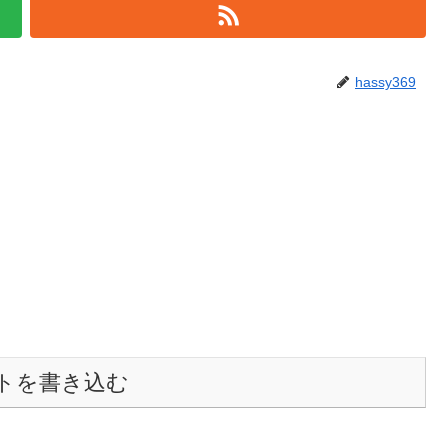
hassy369
トを書き込む