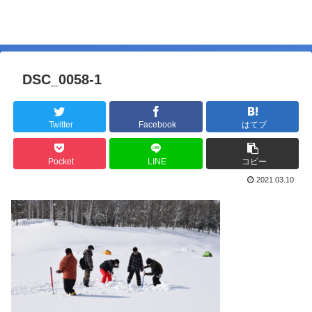
DSC_0058-1
Twitter
Facebook
はてブ
Pocket
LINE
コピー
2021.03.10