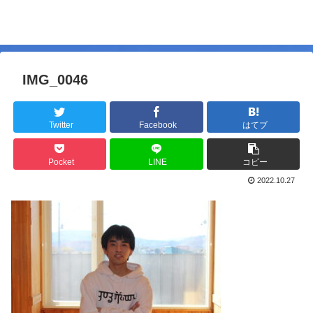
IMG_0046
Twitter
Facebook
はてブ
Pocket
LINE
コピー
2022.10.27