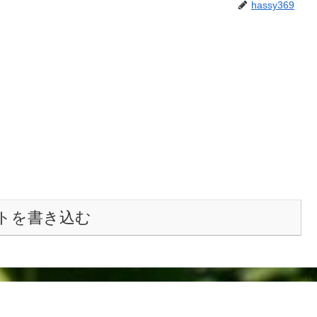
hassy369
トを書き込む