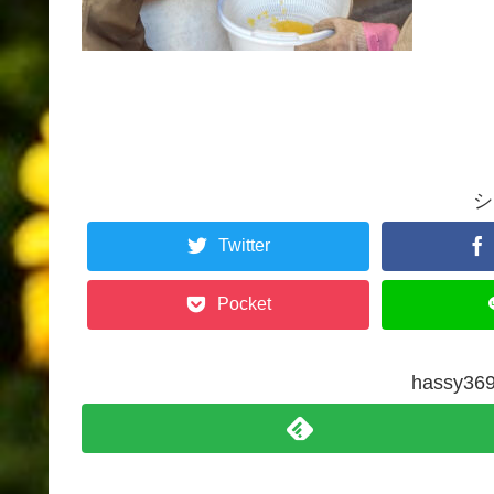
シ
Twitter
Pocket
hassy