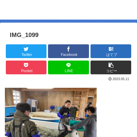
IMG_1099
Twitter
Facebook
はてブ
Pocket
LINE
コピー
2023.05.11