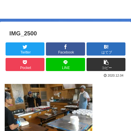
IMG_2500
Twitter
Facebook
はてブ
Pocket
LINE
コピー
2020.12.04