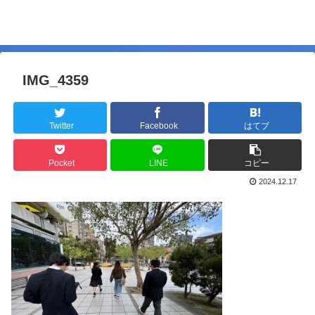
IMG_4359
Twitter
Facebook
はてブ
Pocket
LINE
コピー
2024.12.17