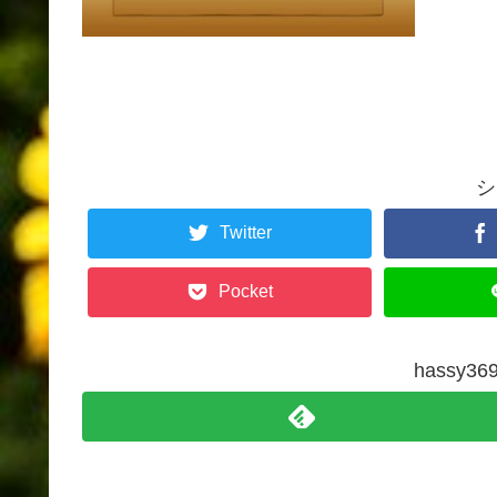
シ
Twitter
Pocket
hassy