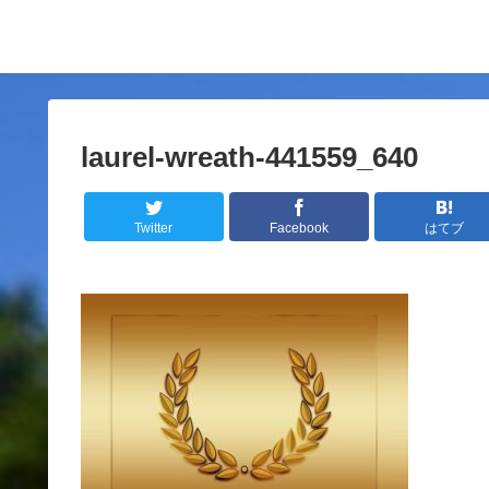
laurel-wreath-441559_640
Twitter
Facebook
はてブ